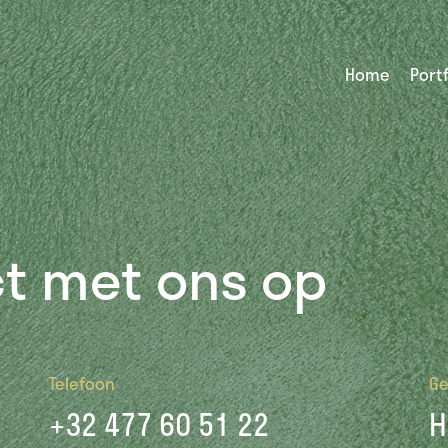
Home
Portf
t met ons op
Telefoon
G
+32 477 60 51 22
H