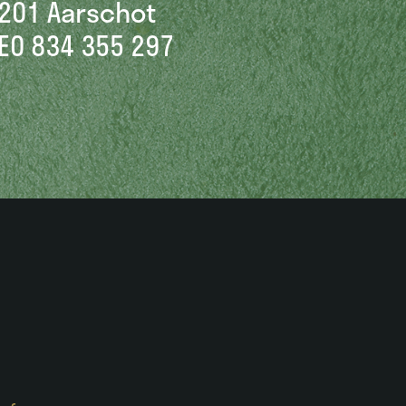
201 Aarschot
E0 834 355 297